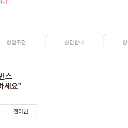
다.
창업조건
상담안내
창
라빈스
하세요”
전라권