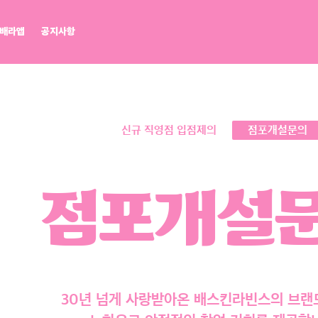
배라앱
공지사항
배라광장
워크샵 by 배스킨라빈스
BR레시피
마이플레이버리스트
점포개설문의
신규 직영점 입점제의
점포개설문의
점포개설
30년 넘게 사랑받아온 배스킨라빈스의 브랜