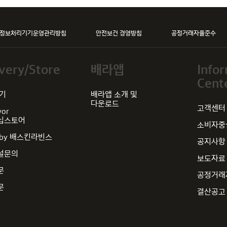
정보처리기기운영관리방침
안전보건 경영방침
공정거래자율준수
very/Store
배라앱
Info
Cent
찾기
배라앱 소개 및
다운로드
고객센터
vor
십스토어
소비자중심
by 배스킨라빈스
공지사항
설문의
보도자료
문
공정거래
문
결산공고