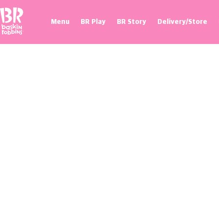
Baskin Robbins
Menu
BR Play
BR Story
Delivery/Store
프로모션
매장 찾기
제휴혜택
100flavor 플래그십스토어