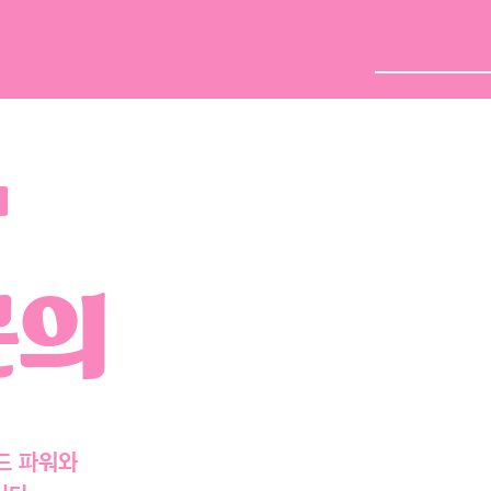
close
배달주문
단체주문
삭제
검색
문의
드 파워와