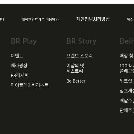
개인정보처리방침
센터
해피포인트카드 이용약관
영상
BR Play
BR Story
Deli
이벤트
브랜드 스토리
매장 
배라광장
이달의 맛
100fla
히스토리
플래그
BR레시피
Be Better
워크샵 
마이플레이버리스트
점포개
배달주
단체주