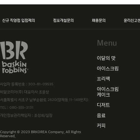
신규 직영점 입점제의
점포개설문의
채용문의
윤리신고
Menu
baskiN robbiNs
이달의 맛
아이스크림
프리팩
사업자 등록번호 : 303-81-09535
아이스크림
비알코리아(주) 대표이사 조윤상
케이크
서울특별시 서초구 남부순환로 2620(양재동 11-149번지)
디저트
TEL :
080-555-3131
음료
개인정보관리책임자 : 조성희/실장
커피
Copyright © 2023 BRKOREA Company. All Rights
Reserved.