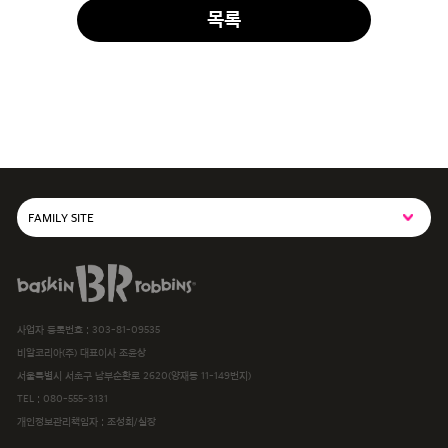
목록
FAMILY SITE
SPC그룹사이트
baskiN robbiNs
SPC MAGAZINE
사업자 등록번호 : 303-81-09535
해피포인트카드
비알코리아(주) 대표이사 조윤상
서울특별시 서초구 남부순환로 2620(양재동 11-149번지)
파스쿠찌
TEL :
080-555-3131
개인정보관리책임자 : 조성희/실장
삼립