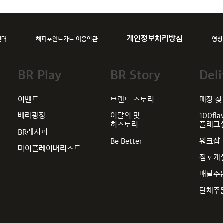
개인정보처리방침
센터
해피포인트카드 이용약관
영상
BR Play
BR Story
Deli
이벤트
브랜드 스토리
매장 
배라광장
이달의 맛
100fla
히스토리
플래그
BR레시피
Be Better
워크샵 
마이플레이버리스트
점포개
배달주
단체주