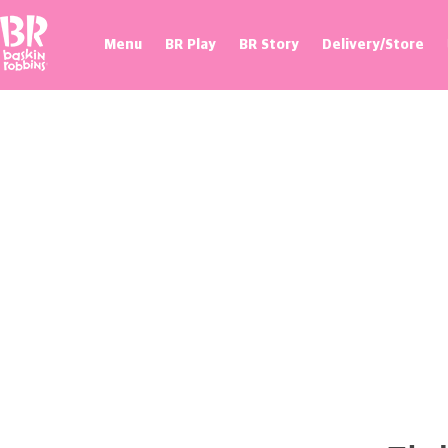
Baskin Robbins
Menu
BR Play
BR Story
Delivery/Store
프로모션
매장 찾기
제휴혜택
100flavor 플래그십스토어