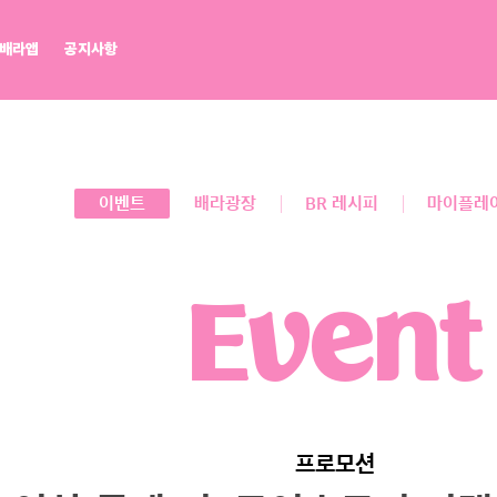
배라앱
공지사항
배라광장
워크샵 by 배스킨라빈스
BR레시피
마이플레이버리스트
점포개설문의
이벤트
배라광장
BR 레시피
마이플레
Event
프로모션