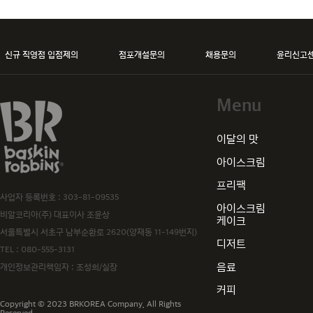
신규 직영점 입점제의
점포개설문의
채용문의
윤리신고
Menu
baskiN robbiNs
이달의 맛
아이스크림
프리팩
사업자 등록번호 : 303-81-09535
아이스크림
비알코리아(주) 대표이사 조윤상
케이크
서울특별시 서초구 남부순환로 2620(양재동 11-149번지)
디저트
TEL :
080-555-3131
음료
개인정보관리책임자 : 조성희/실장
커피
Copyright © 2023 BRKOREA Company. All Rights