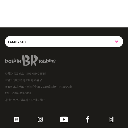
FAMILY SITE
SPC그룹사이트
baskiN robbiNs
SPC MAGAZINE
사업자 등록번호 : 303-81-09535
해피포인트카드
비알코리아(주) 대표이사 조윤상
서울특별시 서초구 남부순환로 2620(양재동 11-149번지)
파스쿠찌
TEL :
080-555-3131
개인정보관리책임자 : 조성희/실장
삼립
파리바게뜨
던킨