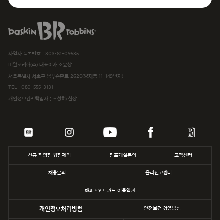
SPC그룹사이트
baskiN robbiNs
SPC MAGAZINE
사업자 등록번호 : 303-81-09535
해피포인트카드
비알코리아(주) 대표이사 조윤상
서울특별시 서초구 남부순환로 2620(양재동 11-149번지)
파스쿠찌
TEL :
080-555-3131
개인정보관리책임자 : 조성희/실장
삼립
파리바게뜨
던킨
신규 직영점 입점제의
점포개설문의
고객센터
채용문의
윤리신고센터
해피포인트카드 이용약관
개인정보처리방침
안전보건 경영방침