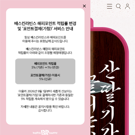
로그인
baskin robbins
close
검색
닫기
검색