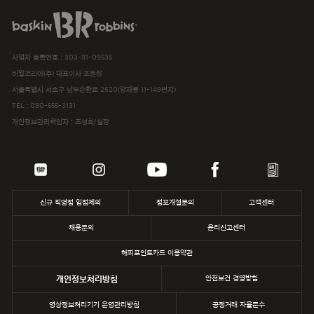
baskiN robbiNs
SPC MAGAZINE
사업자 등록번호 : 303-81-09535
해피포인트카드
비알코리아(주) 대표이사 조윤상
서울특별시 서초구 남부순환로 2620(양재동 11-149번지)
파스쿠찌
TEL :
080-555-3131
개인정보관리책임자 : 조성희/실장
삼립
파리바게뜨
던킨
신규 직영점 입점제의
점포개설문의
고객센터
채용문의
윤리신고센터
해피포인트카드 이용약관
개인정보처리방침
안전보건 경영방침
영상정보처리기기 운영관리방침
공정거래 자율준수