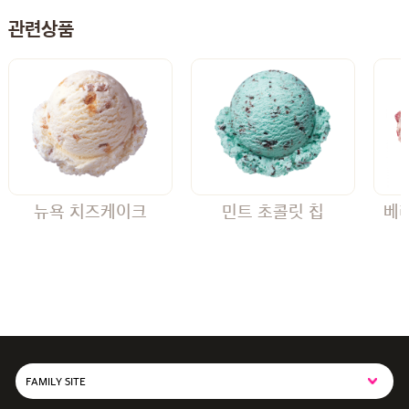
관련상품
뉴욕 치즈케이크
민트 초콜릿 칩
베
FAMILY SITE
SPC그룹사이트