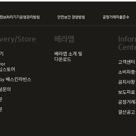
정보처리기기운영관리방침
안전보건 경영방침
공정거래자율준수
very/Store
배라앱
Info
Cent
찾기
배라앱 소개 및
다운로드
고객센터
vor
십스토어
소비자중심
by 배스킨라빈스
공지사항
설문의
보도자료
문
공정거래
문
결산공고