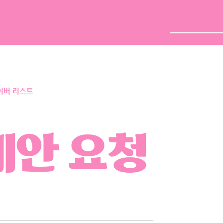
close
배달주문
단체주문
이버 리스트
삭제
검색
제안 요청