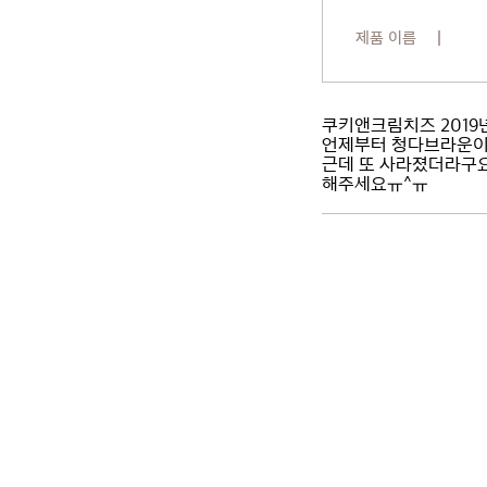
제품 이름
쿠키앤크림치즈 2019
언제부터 청다브라운이
근데 또 사라졌더라구
해주세요ㅠ^ㅠ