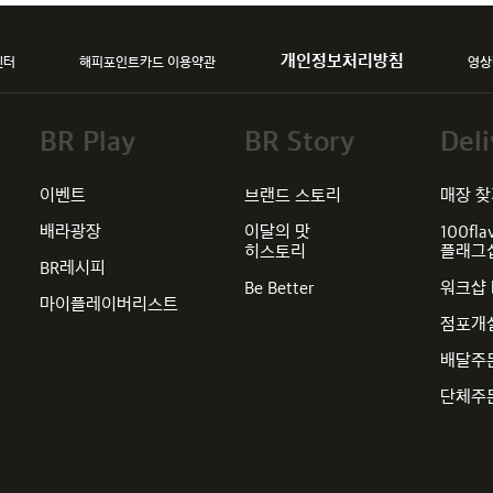
개인정보처리방침
센터
해피포인트카드 이용약관
영상
BR Play
BR Story
Deli
이벤트
브랜드 스토리
매장 
배라광장
이달의 맛
100fla
히스토리
플래그
BR레시피
Be Better
워크샵 
마이플레이버리스트
점포개
배달주
단체주