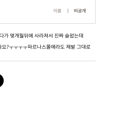
이름
비공개
 먹다가 몇개월뒤에 사라져서 진짜 슬펐는데
시나요?ㅜㅜㅜㅜ파르나스몰에라도 제발 그대로