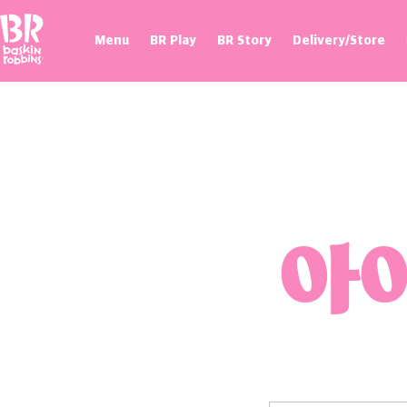
Baskin Robbins
Menu
BR Play
BR Story
Delivery/Store
프로모션
매장 찾기
제휴혜택
100flavor 플래그십스토어
아이