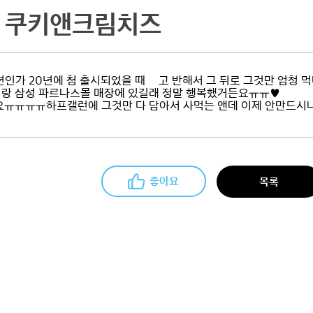
쿠키앤크림치즈
년인가 20년에 첨 출시되었을 때 먿고 반해서 그 뒤로 그것만 엄청
랑 삼성 파르나스몰 매장에 있길래 정말 행복했거든요ㅠㅠ♥
요ㅠㅠㅠㅠ하프갤런에 그것만 다 담아서 사먹는 앤데 이제 안만드
좋아요
목록