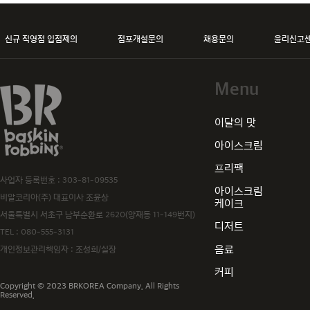
신규 직영점 입점제의
점포개설문의
채용문의
윤리신고
Menu
baskiN robbiNs
이달의 맛
아이스크림
프리팩
사업자 등록번호 : 303-81-09535
아이스크림
비알코리아(주) 대표이사 조윤상
케이크
서울특별시 서초구 남부순환로 2620(양재동 11-149번지)
디저트
TEL :
080-555-3131
음료
개인정보관리책임자 : 조성희/실장
커피
Copyright © 2023 BRKOREA Company. All Rights
Reserved.