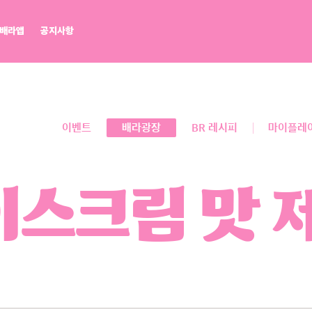
배라앱
공지사항
배라광장
워크샵 by 배스킨라빈스
BR레시피
마이플레이버리스트
점포개설문의
이벤트
배라광장
BR 레시피
마이플레
스크림 맛 