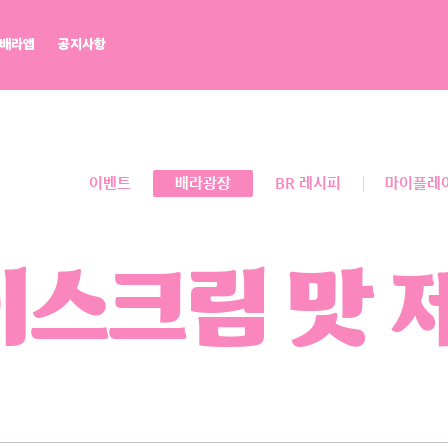
배라앱
공지사항
배라광장
워크샵 by 배스킨라빈스
BR레시피
마이플레이버리스트
점포개설문의
이벤트
배라광장
BR 레시피
마이플레
스크림 맛 