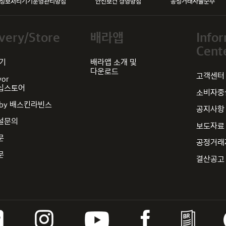
정보처리기기운영관리방침
안전보건 경영방침
공정거래자율준수
very/Store
배라앱
Info
Cent
찾기
배라앱 소개 및
다운로드
고객센터
vor
십스토어
소비자중심
by 배스킨라빈스
공지사항
설문의
보도자료
문
공정거래
문
결산공고