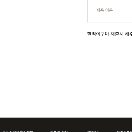
제품 이름
찰떡이구마 재출시 해