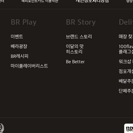
개인정보처리방침
센터
해피포인트카드 이용약관
영상
BR Play
BR Story
Deli
이벤트
브랜드 스토리
매장 
배라광장
이달의 맛
100fla
히스토리
플래그
BR레시피
Be Better
워크샵 
마이플레이버리스트
점포개
배달주
단체주