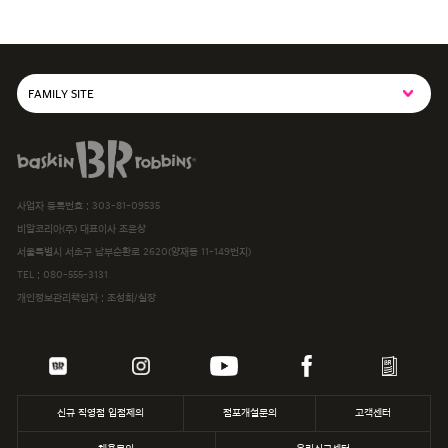
FAMILY SITE
SPC그룹사이트
baskiN robbiNs
SPC MAGAZINE
사업자 등록번호 : 303-81-09535
해피포인트카드
비알코리아(주) 대표이사 조윤상
서울특별시 서초구 남부순환로 2620(양재동 11-149번지)
파스쿠찌
TEL :
080-555-3131
개인정보관리책임자 : 조성희/실장
삼립
파리바게뜨
던킨
신규 직영점 입점제의
점포개설문의
고객센터