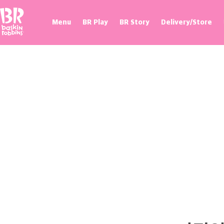
Baskin Robbins
Menu
BR Play
BR Story
Delivery/Store
프로모션
매장 찾기
제휴혜택
100flavor 플래그십스토어