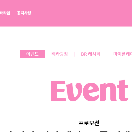
배라앱
공지사항
배라광장
워크샵 by 배스킨라빈스
BR레시피
마이플레이버리스트
점포개설문의
이벤트
배라광장
BR 레시피
마이플레
Event
프로모션